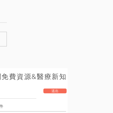
閱免費資源&醫療新知
送出