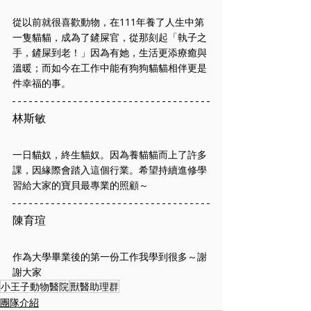
從以前就很喜歡動物，在111年養了人生中第
一隻貓貓，成為了鏟屎官，從那刻起「執子之
手，鏟屎到老！」因為有她，生活更添療癒與
溫暖；而如今在工作中能有狗狗貓貓相伴更是
件幸福的事。
林斯敏
一日貓奴，終生貓奴。因為養貓貓而上了許多
課，因緣際會踏入這個行業。希望持續進修學
習給大家的寶貝最專業的照顧～
陳育瑄
作為大學畢業後的第一份工作我學到很多～謝
謝大家
小王子動物醫院
獸醫助理群
團隊介紹