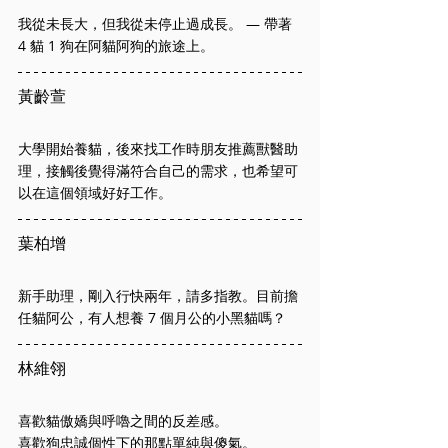
我從未長大，但我從未停止過成長。 — 帶著 
4 貓 1 狗在阿貓阿狗的旅途上。
黃齡萱
大學開始養貓，後來找工作時朋友推薦獸醫助
理，接觸後覺得滿符合自己的需求，也希望可
以在這個領域好好工作。
葉柏增
新手助理，剛入行快兩年，請多指教。目前擔
任貓阿公，有人想養 7 個月公的小黑貓嗎？
林維翎
喜歡貓傲嬌與呼嚕之間的反差感。
喜歡狗忠誠個性下的那點單純與傻氣。