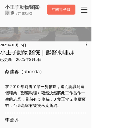
+
小王子動物醫院
訂閱電子報
團隊
VET SERVICE
2021年10月15日
小王子動物醫院｜獸醫助理群
已更新：
2025年8月5日
蔡佳蓉（Rhonda）
在 2010 年時養了第一隻貓咪，進而認識到這
個職業（獸醫助理）毅然決然將此工作當作一
生的志業．目前有 5 隻貓，3 隻正常 2 隻癱瘓
貓，台東老家有幾隻米克斯狗。
李盈興