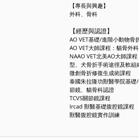
【專長與興趣】
外科、骨科
【經歷與認證】
AO VET基礎/進階小動物骨
AO VET大師課程：貓骨外科
NAAO VET北美AO大師
型、犬骨折手術途徑及軟組
微創骨折修復生成術課程
泰國朱拉隆功獸醫學院基礎/
節鏡、貓骨科認證
TCVS關節鏡課程
Ircad 獸醫基礎腹腔鏡課程
獸醫腹腔鏡實作訓練