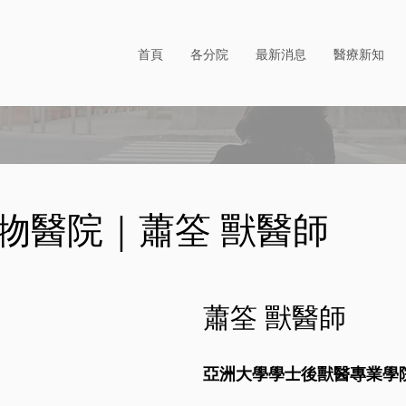
首頁
各分院
最新消息
醫療新知
物醫院｜蕭筌 獸醫師
蕭筌 獸醫師
亞洲大學學士後獸醫專業學