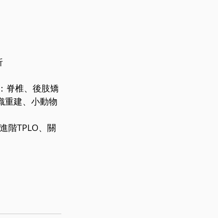
折
課程：脊椎、後肢矯
織重建、小動物
進階TPLO、關