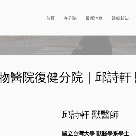
首頁
各分院
最新消息
醫療新知
物醫院復健分院｜邱詩軒 
邱詩軒 獸醫師
國立台灣大學 獸醫學系學士