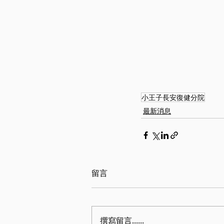
小王子長安復健分院
最新消息
留言
撰寫留言......