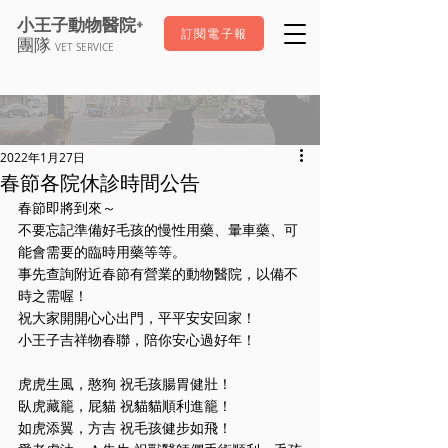
+
小王子動物醫院
訂閱電子報
團隊
VET SERVICE
2022年1月27日
春節各院休診時間公告
春節即將到來～
不要忘記準備好毛孩的慢性用藥、暈車藥、可
能會需要的臨時用藥等等。
事先查詢附近春節有營業的動物醫院，以備不
時之需喔！
祝大家開開心心出門，平平安安回家！
小王子吉祥物春聯，陪你安心過好年！
虎虎生風，憨狗 祝毛孩腸胃健壯！
臥虎藏籠，屁貓 祝貓貓順利進籠！
如虎添翼，方吉 祝毛孩健步如飛！