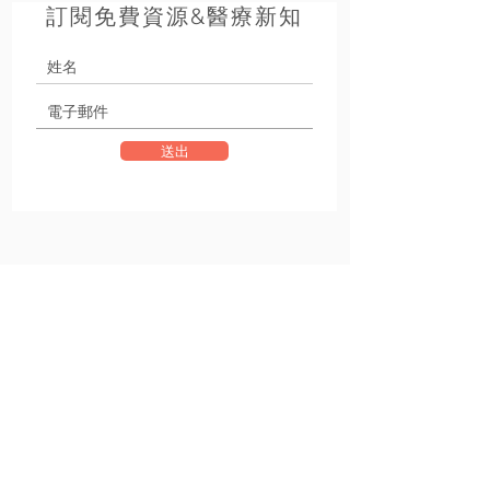
訂閱免費資源&醫療新知
送出
+
小王子動物醫院
團隊
VET SERVICE
小王子動物醫院
小王子貓專科醫院
小王子動物醫院復健分院
關於我們