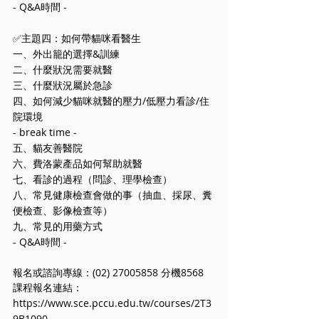
- Q&A時間 -
✅主題四：如何帶貓咪看醫⽣
⼀、外出籠的選擇&訓練
⼆、什麼狀況需要就醫
三、什麼狀況屬於急診
四、如何減少貓咪就醫的壓⼒/低壓力看診/住
院環境
- break time -
五、貓友善醫院
六、費洛蒙產品如何幫助就醫
七、看診的過程（問診、理學檢查）
八、常見健康檢查會做的事（抽血、採尿、糞
便檢查、影像檢查等）
九、常見的用藥方式
- Q&A時間 -
報名或諮詢專線：(02) 27005858 分機8568
課程報名連結：
https://www.sce.pccu.edu.tw/courses/2T3
9B1090