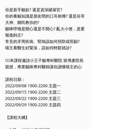
你是新手貓奴? 還是資深鏟屎官?
你的養貓知識是朋友間的口耳相傳? 還是谷哥
大神、鄉民教你的?
貓咪呼嚕是開心還是不開心? 亂大小便，是要
報復飼主?
常見的牙周疾病、腎病該如何預防或照顧?
喵主看醫生好緊張，該如何輕鬆就診?
👨‍⚕本課程邀請小王子貓專科醫院 留博彥院長
親授，專業貓咪專科醫師讓你讀懂喵主的心
課程日期：
2022/09/08 1900-2200 主題一
2022/09/15 1900-2200 主題二
2022/09/22 1900-2200 主題三
2022/09/29 1900-2200 主題四
【課程大綱】