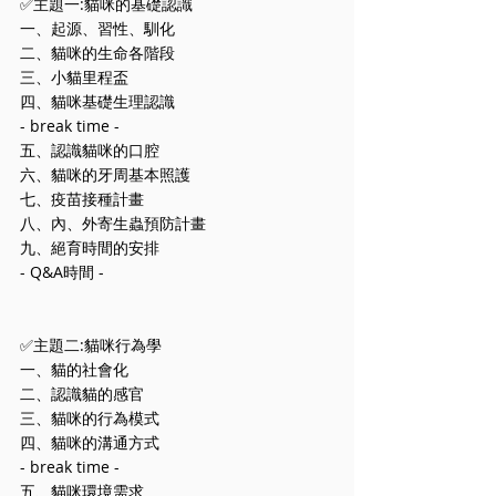
✅主題一:貓咪的基礎認識
⼀、起源、習性、馴化
⼆、貓咪的⽣命各階段
三、⼩貓⾥程盃
四、貓咪基礎⽣理認識
- break time -
五、認識貓咪的⼝腔
六、貓咪的牙周基本照護
七、疫苗接種計畫
八、內、外寄⽣蟲預防計畫
九、絕育時間的安排
- Q&A時間 -
✅主題二:貓咪⾏為學
⼀、貓的社會化
⼆、認識貓的感官
三、貓咪的⾏為模式
四、貓咪的溝通⽅式
- break time -
五、貓咪環境需求