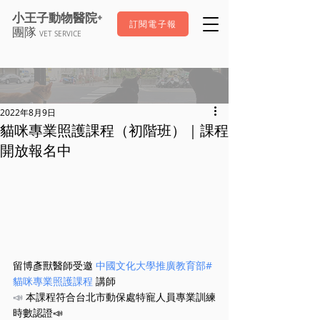
+
小王子動物醫院
訂閱電子報
團隊
VET SERVICE
2022年8月9日
貓咪專業照護課程（初階班）｜課程
開放報名中
留博彥獸醫師受邀 
中國文化大學推廣教育部
#
貓咪專業照護課程
 講師
📣 
本課程符合台北市動保處特寵人員專業訓練
時數認證📣