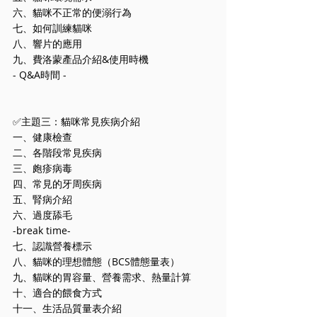
六、貓咪不正常的便溺⾏為
七、如何訓練貓咪
八、響片的應⽤
九、費洛蒙產品介紹&使⽤時機
- Q&A時間 -
✅主題三：貓咪常⾒疾病介紹
一、健康檢查
二、各階段常見疾病
三、皰疹病毒
四、常見的牙周疾病
五、腎病介紹
六、過度舔毛
-break time-
七、認識營養標示
八、貓咪的理想體態（BCS體態量表）
九、貓咪的胃容量、營養需求、熱量計算
十、適合的餵食方式
十一、生活品質量表介紹