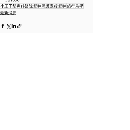
小王子貓專科醫院
貓咪照護課程
貓咪
貓行為學
最新消息
留言
撰寫留言......
訂閱免費資源&醫療新知