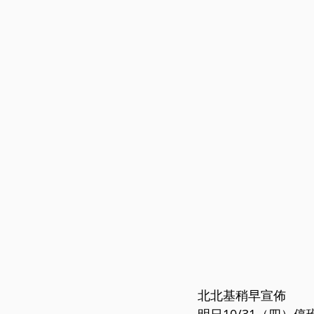
北北基稍早宣佈