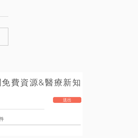
閱免費資源&醫療新知
送出