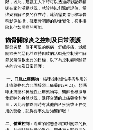
限，因此，建議主人平時可以透過錄影記錄貓
咪在家的活動狀況，就診時以利醫師評估。當
懷疑有關節炎的存在時，建議需要進行標準骨
科影像拍攝，確定骨關節的影像變化，初步排
除其他如腫瘤的可能。
貓骨關節炎之控制及日常照護
關節炎是一個不可逆的疾病，舒緩疼痛、減緩
關節炎的惡化並維持四肢的活動是控制慢性關
節炎幾個很重要的目標，以下為控制貓咪關節
炎的方法及日常照護：
一、口服止痛藥物
：貓咪控制慢性疼痛常用的
止痛藥物包含非固醇類止痛藥(NSAIDs)、類嗎
啡止痛藥和神經性止痛藥物等。醫師會根據每
隻貓咪的身體狀況，選擇合適的止痛藥物和劑
量，因此若貓咪同時有其他內科疾病或正在使
用的藥物，記得要事先告知醫師喔！
二、體重控制
：過重的體態會增加對關節的負
擔，加速關節軟骨的退化，因此存在關節炎的