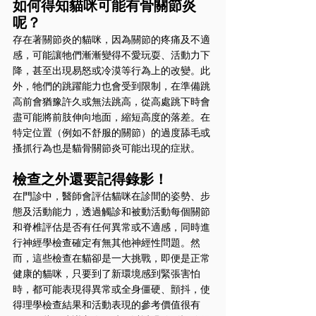
如何得知貓咪可能有骨關節炎
呢？
存在著關節炎的貓咪，因為關節的疼痛及不適
感，可能讓牠們漸漸變得不愛玩耍、活動力下
降，甚至出現易怒或冷漠等行為上的改變。此
外，牠們的跳躍能力也會受到限制，在準備跳
高前會猶豫許久或無法跳高，從高處跳下時會
盡可能將前肢伸向地面，縮短高度的落差。在
特定位置（例如不舒服的關節）的過度舔毛或
搔抓行為也是貓骨關節炎可能出現的症狀。
檢查之外還要記得錄影！
在門診中，醫師會評估貓咪在診間的姿勢、步
態及活動能力，透過觸診和被動活動每個關節
和脊椎評估是否有任何異常或不適感，同時進
行神經學檢查確定有無其他神經性問題。然
而，這些檢查在貓卻是一大挑戰，即便是正常
健康的貓咪，只要到了新環境感到緊張害怕
時，都可能表現得異常或全身僵硬、顫抖，使
得理學檢查結果和活動表現的參考價值很有