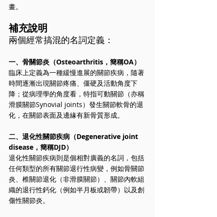
畫。
補充說明
兩個經常搞混的名詞定義：
一、骨關節炎（Osteoarthritis，簡稱OA）
臨床上定義為一種緩慢進展的關節疾病，隨著
時間逐漸出現關節疼痛、僵硬及活動角度下
降；從病理學的角度看，特指可動關節（亦稱
滑膜關節Synovial joints）發生關節軟骨的退
化，在關節表面及邊緣有新骨質形成。
二、退化性關節疾病（Degenerative joint 
disease，簡稱DJD）
退化性關節疾病則是個相對廣義的名詞，包括
任何類型的所有關節退行性病變，例如骨關節
炎、椎關節退化（非滑膜關節）、關節內軟組
織的退行性鈣化（例如半月板或韌帶）以及創
傷性關節炎。