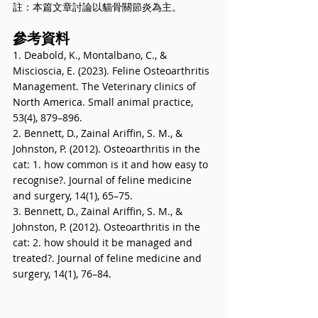
註：本篇文章討論以貓骨關節炎為主。
參考資料
1. Deabold, K., Montalbano, C., & 
Miscioscia, E. (2023). Feline Osteoarthritis 
Management. The Veterinary clinics of 
North America. Small animal practice, 
53(4), 879–896.
2. Bennett, D., Zainal Ariffin, S. M., & 
Johnston, P. (2012). Osteoarthritis in the 
cat: 1. how common is it and how easy to 
recognise?. Journal of feline medicine 
and surgery, 14(1), 65–75.
3. Bennett, D., Zainal Ariffin, S. M., & 
Johnston, P. (2012). Osteoarthritis in the 
cat: 2. how should it be managed and 
treated?. Journal of feline medicine and 
surgery, 14(1), 76–84.