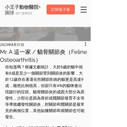
+
小王子動物醫院
訂閱電子報
團隊
VET SERVICE
2023年8月31日
Mr. A 這一家 / 貓骨關節炎（Feline
Osteoarthritis）
你知道嗎？根據文獻統計，大於6歲的貓中就
有6成是至少一個關節受到關節炎的影響，大
於12歲存在著退化性關節疾病的貓更是高達9
成，雖然比例很高，但卻只有4%的貓咪會出
現跛行的症狀。貓骨關節炎的成因大部分為原
發性，少部分是因為骨折或髖關節發育不全等
等導致繼發性關節炎，肘關節和髖關節是最常
見的兩個位置，其他如膝關節和肩關節也可能
發生。