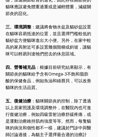
貓咪應該避免體重過重或是減輕體重，減緩關
節炎的惡化。
三、環境調整
：建議將食物水盆及貓砂盆設置
在貓咪容易抵達的位置，並且選擇門檻較低的
貓砂盆方便貓咪進出大小便。另外，在家中較
高的家具附近可多設置幾個階梯或斜坡，讓貓
咪可以輕易到達牠們想去的休息區域。
四、營養補充品
：根據目前研究結果顯示，有
關節炎的貓咪給予含有Omega-3不飽和脂肪
酸的保健食品，例如魚油和綠唇貝，可以改善
貓咪的生活品質。
五、復健治療
：貓咪關節炎的控制，除了透過
以上居家照護及環境調整外，在醫院內也可進
行復健治療，例如四級雷射治療舒緩疼痛，或
是運動治療維持肌肉強度等等。然而，每隻貓
咪的病況和個性都不一樣，建議於門診中與醫
師討論過後，為貓主子選擇最合適的治療計