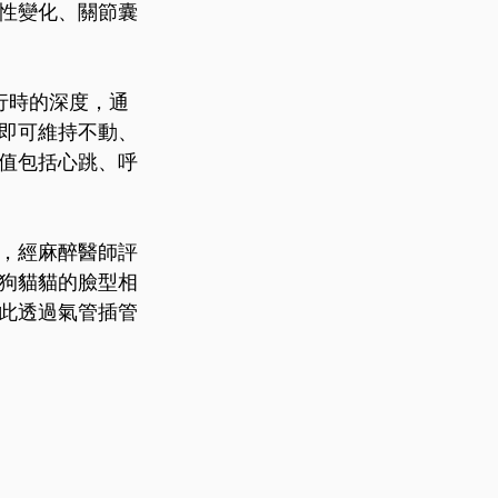
性變化、關節囊
行時的深度，通
即可維持不動、
值包括心跳、呼
，經麻醉醫師評
狗貓貓的臉型相
此透過氣管插管