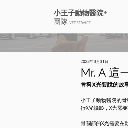
+
小王子動物醫院
團隊
VET SERVICE
2023年3月31日
Mr. A 
骨科X光要說的故
小王子動物醫院的骨
行X光攝影，X光需
骨關節的X光需要在