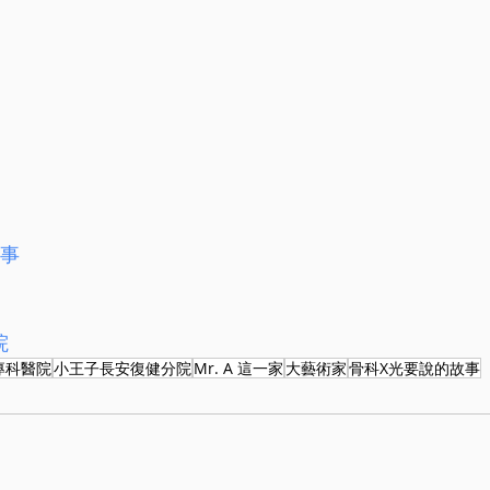
故事
院
專科醫院
小王子長安復健分院
Mr. A 這一家
大藝術家
骨科X光要說的故事