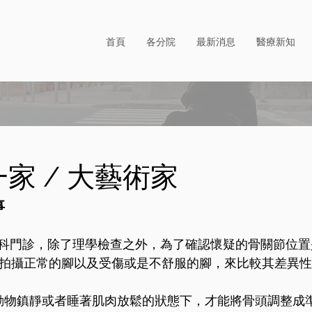
首頁
各分院
最新消息
醫療新知
這一家 / 大藝術家
事
科門診，除了理學檢查之外，為了確認懷疑的骨關節位置
要拍攝正常的腳以及受傷或是不舒服的腳，來比較其差異
動物鎮靜或者睡著肌肉放鬆的狀態下，才能將骨頭調整成