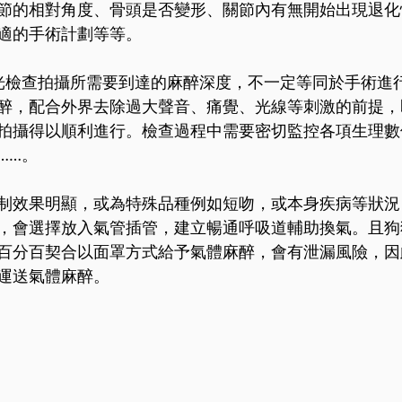
節的相對角度、骨頭是否變形、關節內有無開始出現退化
適的手術計劃等等。
光檢查拍攝所需要到達的麻醉深度，不一定等同於手術進
醉，配合外界去除過大聲音、痛覺、光線等刺激的前提，
拍攝得以順利進行。檢查過程中需要密切監控各項生理數
……。
制效果明顯，或為特殊品種例如短吻，或本身疾病等狀況
，會選擇放入氣管插管，建立暢通呼吸道輔助換氣。且狗
百分百契合以面罩方式給予氣體麻醉，會有泄漏風險，因
運送氣體麻醉。